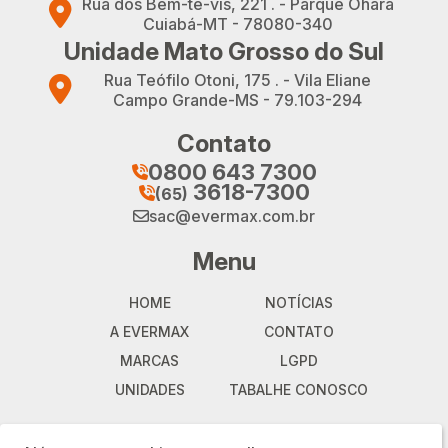
Rua dos Bem-te-vis, 221 . - Parque Ohara
Cuiabá-MT - 78080-340
Unidade Mato Grosso do Sul
Rua Teófilo Otoni, 175 . - Vila Eliane
Campo Grande-MS - 79.103-294
Contato
0800 643 7300
telefone
3618-7300
(65)
telefone
sac@evermax.com.br
email
Menu
HOME
NOTÍCIAS
A EVERMAX
CONTATO
MARCAS
LGPD
UNIDADES
TABALHE CONOSCO