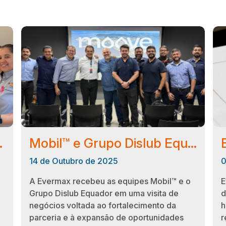
nção do câncer de mama
Mobil™ e Grupo Dislub Equador visitam a Evermax em encontro estratégico de negócios
14 de Outubro de 2025
0
A Evermax recebeu as equipes Mobil™ e o
E
Grupo Dislub Equador em uma visita de
d
negócios voltada ao fortalecimento da
h
parceria e à expansão de oportunidades
r