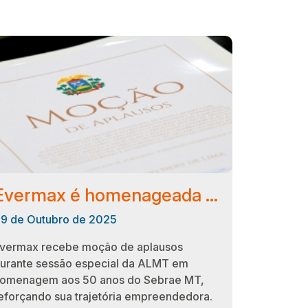
Evermax é homenageada pela Assembleia Legislativa em celebração aos 50 anos do Sebrae MT
9 de Outubro de 2025
vermax recebe moção de aplausos
urante sessão especial da ALMT em
omenagem aos 50 anos do Sebrae MT,
eforçando sua trajetória empreendedora.