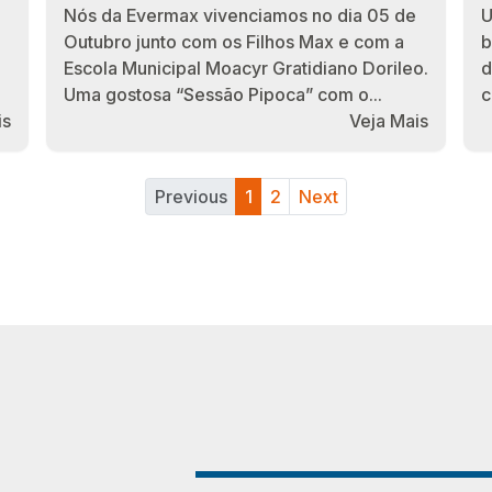
Nós da Evermax vivenciamos no dia 05 de
U
Outubro junto com os Filhos Max e com a
b
Escola Municipal Moacyr Gratidiano Dorileo.
d
Uma gostosa “Sessão Pipoca” com o...
c
is
Veja Mais
(current)
Previous
1
2
Next