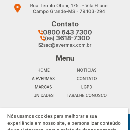
Rua Teófilo Otoni, 175 . - Vila Eliane
Campo Grande-MS - 79.103-294
Contato
0800 643 7300
telefone
3618-7300
(65)
telefone
sac@evermax.com.br
email
Menu
HOME
NOTÍCIAS
A EVERMAX
CONTATO
MARCAS
LGPD
UNIDADES
TABALHE CONOSCO
Nós usamos cookies para melhorar a sua
© 2024. EVERMAX LOGISTICA E DISTRIBUICAO DE PECAS LTDA. CNPJ:
experiência em nosso site, e personalizar conteúdo
02.215.635/0001-31. Todos os direitos reservados.